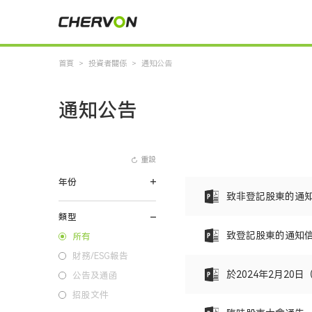
首頁
>
投資者關係
>
通知公告
通知公告
重設
年份
致非登記股東的通
類型
致登記股東的通知
所有
財務/ESG報告
於2024年2月2
公告及通函
招股文件