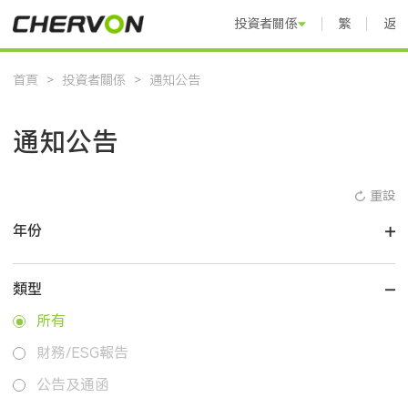
投資者關係
繁體中文
返
首頁
>
投資者關係
>
通知公告
通知公告
重設
年份
類型
所有
財務/ESG報告
公告及通函