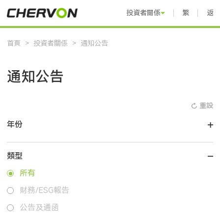
投資者關係
繁體中文
返
首頁
>
投資者關係
>
通知公告
通知公告
重設
年份
類型
所有
財務/ESG報告
公告及通函