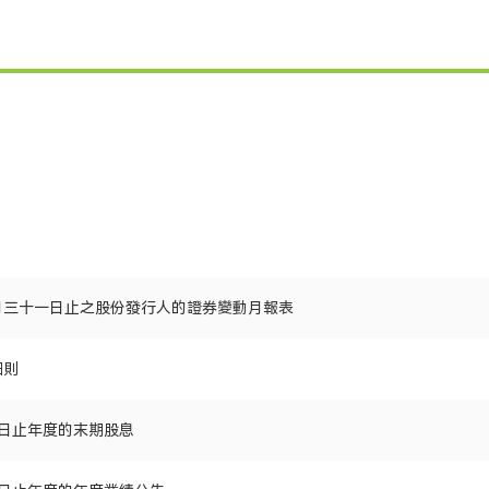
月三十一日止之股份發行人的證券變動月報表
細則
31日止年度的末期股息