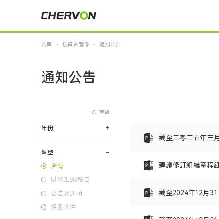
首頁
>
投資者關係
>
通知公告
通知公告
重設
年份
截至二零二五年三
類型
建議修訂組織章程
所有
財務/ESG報告
截至2024年12月
公告及通函
招股文件