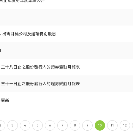
31日止年度的年度業績公告
 出售目標公司及建議特別股息
期
月二十八日止之股份發行人的證券變動月報表
月三十一日止之股份發行人的證券變動月報表
務更新
2
3
4
5
6
7
8
9
10
11
12