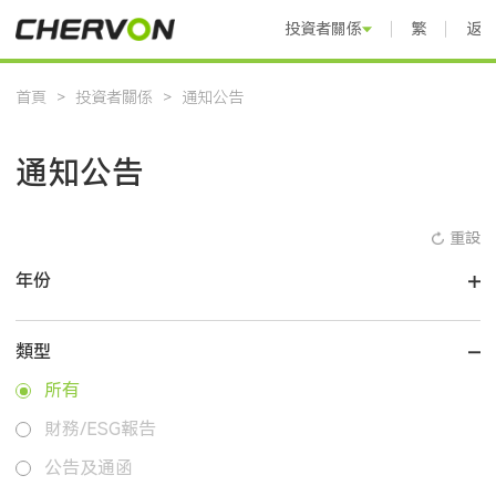
投資者關係
繁體中文
返
首頁
>
投資者關係
>
通知公告
通知公告
重設
年份
類型
所有
財務/ESG報告
公告及通函