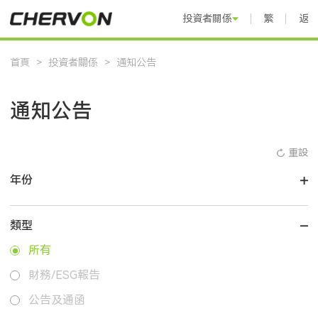
投資者關係
繁體中文
返
首頁
>
投資者關係
>
通知公告
通知公告
重設
年份
類型
所有
財務/ESG報告
公告及通函