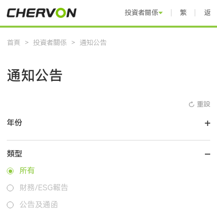
投資者關係
繁體中文
返
首頁
>
投資者關係
>
通知公告
通知公告
重設
年份
類型
所有
財務/ESG報告
公告及通函